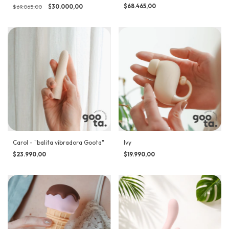
$68.465,00
$69.065,00
$30.000,00
Carol - "balita vibradora Goota"
Ivy
$23.990,00
$19.990,00