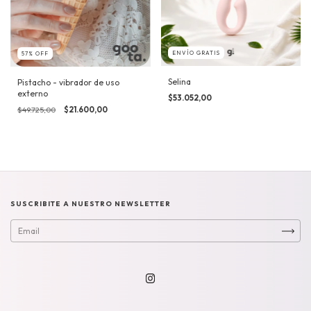
ENVÍO GRATIS
57
%
OFF
Selina
Pistacho - vibrador de uso
externo
$53.052,00
$49.725,00
$21.600,00
SUSCRIBITE A NUESTRO NEWSLETTER