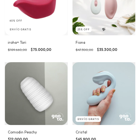
60
%
OFF
ENVÍO GRATIS
25
%
OFF
iroha+ Tori
Fiona
$189.660,00
$75.000,00
$47.300,00
$35.300,00
ENVÍO GRATIS
Cristal
Comodin Peachy
$65.900,00
$12.000,00