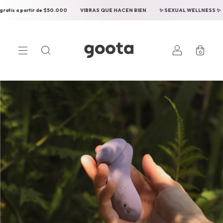
artir de $50.000
VIBRAS QUE HACEN BIEN
✨ SEXUAL WELLNESS ✨
Envios
0