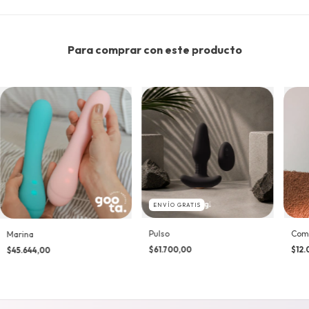
Para comprar con este producto
ENVÍO GRATIS
Como
Pulso
Marina
$12.
$61.700,00
$45.644,00