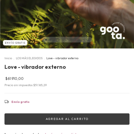
ENVÍO GRATIS
Inicio
.
LOS MÁS ELEGIDOS
.
Love - vibrador externo
Love - vibrador externo
$61.910,00
Precio sin impuestos
$51.165,29
Envío gratis