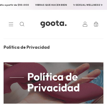
$50.000
VIBRAS QUE HACEN BIEN
✨ SEXUAL WELLNESS ✨
Envios gratis a
0
Política de Privacidad