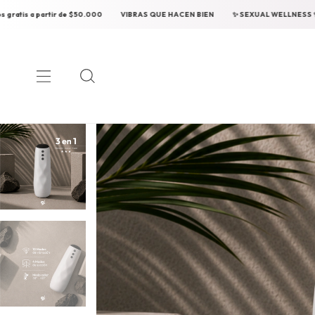
S QUE HACEN BIEN
✨ SEXUAL WELLNESS ✨
Envios gratis a partir de $50.000