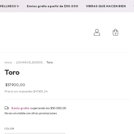
 de $50.000
VIBRAS QUE HACEN BIEN
✨ SEXUAL WELLNESS ✨
Envios grat
0
Inicio
.
LOS MÁS ELEGIDOS
.
Toro
Toro
$57.900,00
Precio sin impuestos
$47.851,24
Envío gratis
superando los
$50.000,00
No acumulable con otras promociones
COLOR