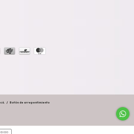
cá.
/
Botón de arrepentimiento
NDIDO