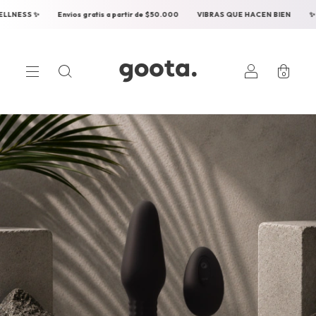
nvios gratis a partir de $50.000
VIBRAS QUE HACEN BIEN
✨ SEXUAL WELLNE
0