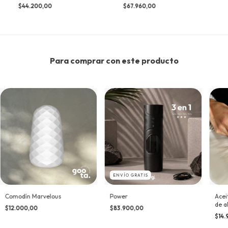
$44.200,00
$67.960,00
Para comprar con este producto
ENVÍO GRATIS
Comodín Marvelous
Power
Acei
de a
$12.000,00
$83.900,00
$14.