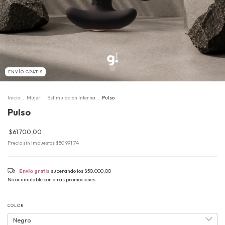
ENVÍO GRATIS
Inicio
.
Mujer
.
Estimulación Interna
.
Pulso
Pulso
$61.700,00
Precio sin impuestos
$50.991,74
Envío gratis
superando los
$50.000,00
No acumulable con otras promociones
COLOR