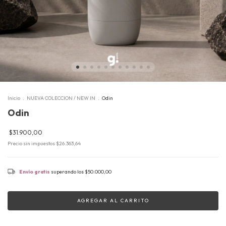
Inicio
.
NUEVA COLECCION / NEW IN
.
Odin
Odin
$31.900,00
Precio sin impuestos
$26.363,64
Envío gratis
superando los
$50.000,00