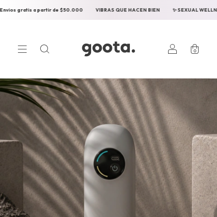
a partir de $50.000
VIBRAS QUE HACEN BIEN
✨ SEXUAL WELLNESS ✨
Env
0