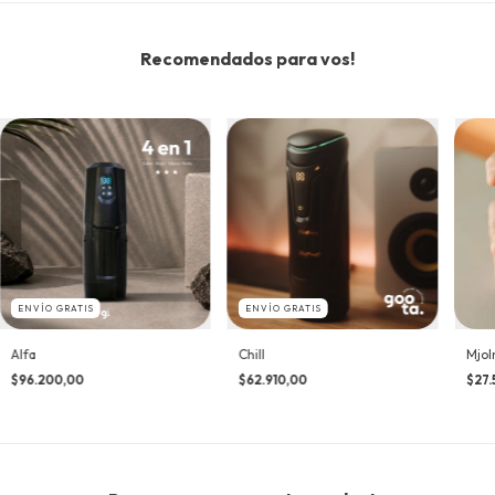
Recomendados para vos!
ENVÍO GRATIS
ENVÍO GRATIS
Chill
Alfa
Mjol
$62.910,00
$96.200,00
$27.