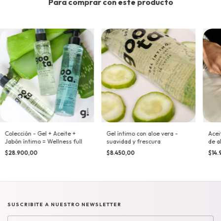
Para comprar con este producto
Colección - Gel + Aceite +
Gel íntimo con aloe vera -
Acei
Jabón íntimo = Wellness full
suavidad y frescura
de a
$28.900,00
$8.450,00
$14.
SUSCRIBITE A NUESTRO NEWSLETTER