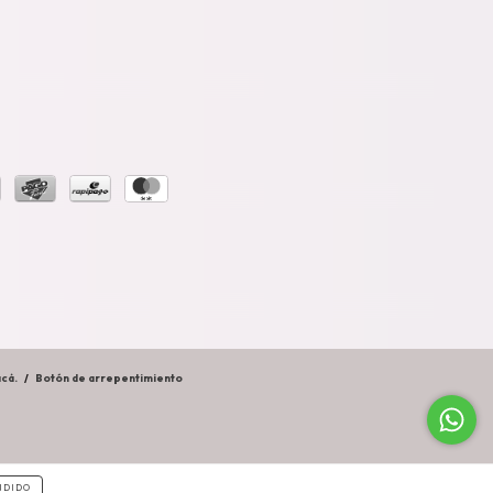
cá.
/
Botón de arrepentimiento
NDIDO