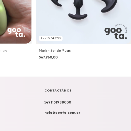
ENVÍO GRATIS
ancia
Mark - Set de Plugs
$67.960,00
CONTACTÁNOS
5491131988030
hola@goota.com.ar