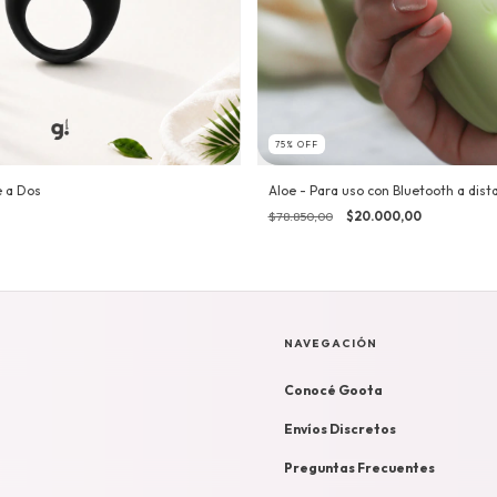
75
%
OFF
Aloe - Para uso con Bluetooth a dist
e a Dos
$78.850,00
$20.000,00
NAVEGACIÓN
Conocé Goota
Envíos Discretos
Preguntas Frecuentes