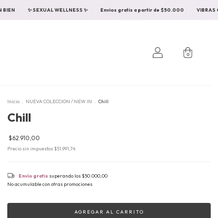
nvios gratis a partir de $50.000
VIBRAS QUE HACEN BIEN
✨ SEXUAL WELLN
0
Inicio
.
NUEVA COLECCION / NEW IN
.
Chill
Chill
$62.910,00
Precio sin impuestos
$51.991,74
Envío gratis
superando los
$50.000,00
No acumulable con otras promociones