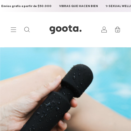
a partir de $50.000
VIBRAS QUE HACEN BIEN
✨ SEXUAL WELLNESS ✨
Env
0