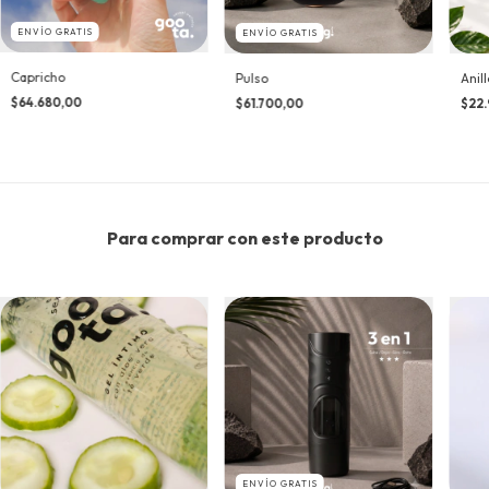
ENVÍO GRATIS
ENVÍO GRATIS
Capricho
Pulso
Anil
$64.680,00
$61.700,00
$22.
Para comprar con este producto
ENVÍO GRATIS