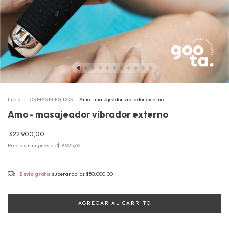
Inicio
.
LOS MÁS ELEGIDOS
.
Amo - masajeador vibrador externo
Amo - masajeador vibrador externo
$22.900,00
Precio sin impuestos
$18.925,62
Envío gratis
superando los
$50.000,00