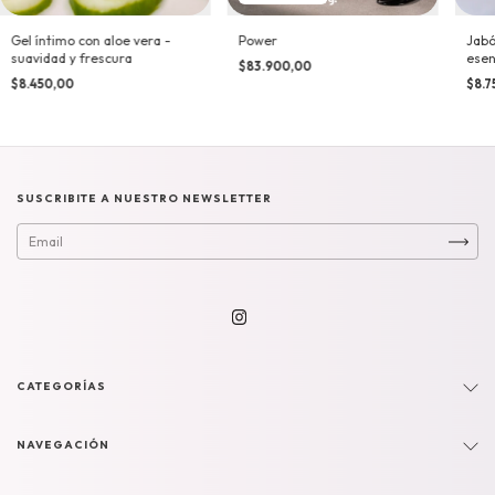
Power
Gel íntimo con aloe vera -
Jabó
suavidad y frescura
esen
$83.900,00
$8.450,00
$8.7
SUSCRIBITE A NUESTRO NEWSLETTER
CATEGORÍAS
NAVEGACIÓN